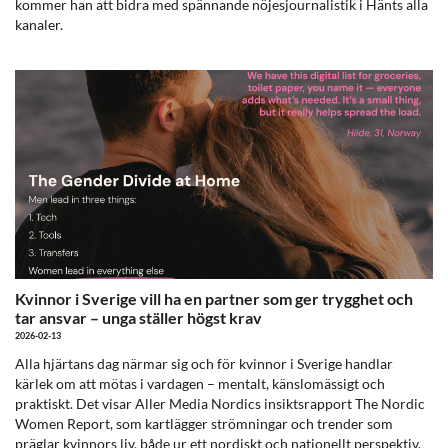
kommer han att bidra med spännande nöjesjournalistik i Hänts alla
kanaler.
Kvinnor i Sverige vill ha en partner som ger trygghet och
tar ansvar – unga ställer högst krav
2026-02-13
Alla hjärtans dag närmar sig och för kvinnor i Sverige handlar
kärlek om att mötas i vardagen – mentalt, känslomässigt och
praktiskt. Det visar Aller Media Nordics insiktsrapport The Nordic
Women Report, som kartlägger strömningar och trender som
präglar kvinnors liv, både ur ett nordiskt och nationellt perspektiv.