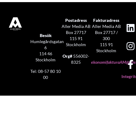
Postadress
Fakturadress
Aller Media AB
Aller Media AB
Box 27717
Box 27717 /
Besök
115 91
300
Humlegårdsgatan
Stockholm
115 91
6
Stockholm
114 46
Org#
556002-
Stockholm
8325
ekonomifakturaAM@aller
Tel: 08-57 80 10
Integrit
00