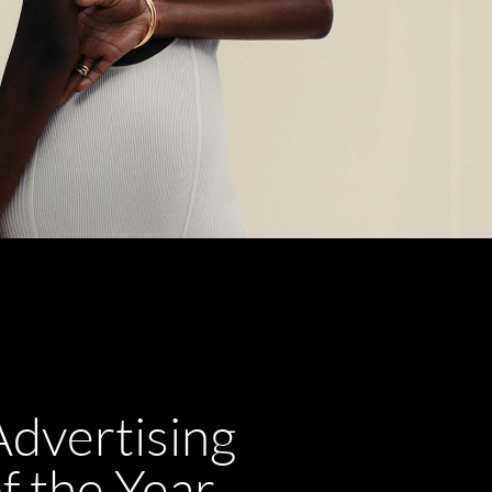
Advertising
f the Year –