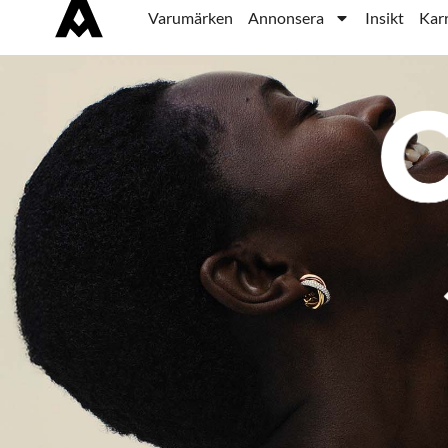
Varumärken
Annonsera
Insikt
Karr