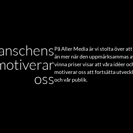
anschens
På Aller Media är vi stolta över a
än mer när den uppmärksammas av
motiverar
vinna priser visar att våra idéer oc
motiverar oss att fortsätta utvec
oss
och vår publik.