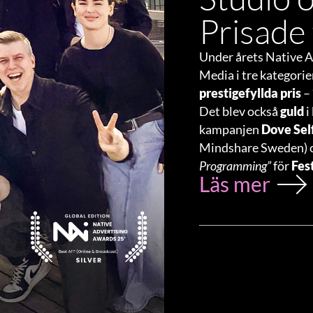
Prisade 
Under årets Native A
Media i tre kategori
prestigefyllda pris
–
Det blev också
guld
i
kampanjen
Dove Sel
Mindshare Sweden) 
Programming”
för
Fes
Läs mer