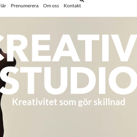
iär
Prenumerera
Om oss
Kontakt
Kreativitet som gör skillnad