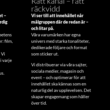
Rätt kanal – rätt
räckvidd
et –
Vi ser till att innehållet når
rdig
målgruppen där de redan är –
och litar på.
petens
Våra varumärken har egna
: film,
univers med starka tonaliteter,
h
dedikerade följare och format
 Vi
som sticker ut.
i varje
Vi distribuerar via våra sajter,
sociala medier, magasin och
us.
event – och optimerar för att
innehållet ska kännas som en
naturlig del av upplevelsen. Det
skapar engagemang som håller
över tid.