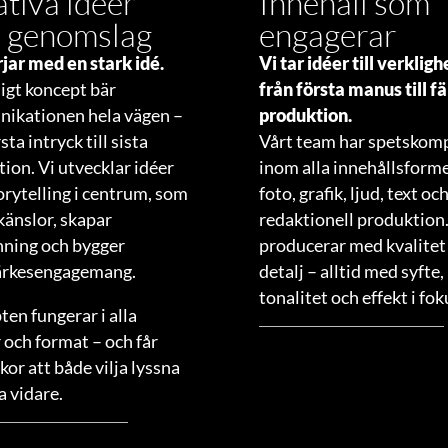
tiva idéer
Innehåll som
 genomslag
engagerar
rjar med en stark idé.
Vi tar idéer till verkligh
ligt koncept bär
från första manus till fä
ikationen hela vägen –
produktion.
sta intryck till sista
Vårt team har spetskom
tion. Vi utvecklar idéer
inom alla innehållsformer
rytelling i centrum, som
foto, grafik, ljud, text oc
känslor, skapar
redaktionell produktion.
nning och bygger
producerar med kvalitet 
rkesengagemang.
detalj – alltid med syfte,
tonalitet och effekt i fok
en fungerar i alla
 och format – och får
or att både vilja lyssna
a vidare.