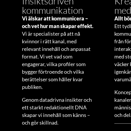
Insiktsdriven
Krea
kommunikation
med
Vi älskar att kommunicera –
Allt bö
och vet hur man skapar effekt.
Ett tyd
Vi är specialister på att nå
kommun
kvinnor i rätt kanal, med
från för
relevant innehåll och anpassat
interak
format. Vi vet vad som
med sto
engagerar, vilka profiler som
väcker 
bygger förtroende och vilka
igenkä
berättelser som håller kvar
varumä
publiken.
Koncept
Genom datadrivna insikter och
kanaler
ett starkt redaktionellt DNA
människ
skapar vi innehåll som känns –
och del
och gör skillnad.