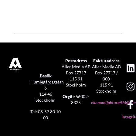
Postadress
Fakturadress
Aller Media AB
Aller Media AB
Box 27717
Box 27717 /
Besök
115 91
300
Humlegårdsgatan
Stockholm
115 91
6
Stockholm
114 46
Org#
556002-
Stockholm
8325
ekonomifakturaAM@aller
Tel: 08-57 80 10
Integrit
00