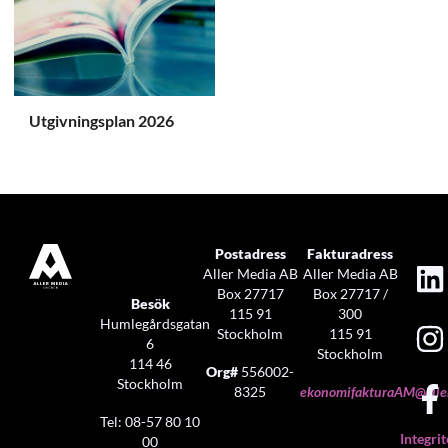
Utgivningsplan 2026
Postadress
Fakturadress
Aller Media AB
Aller Media AB
Box 27717
Box 27717 /
Besök
115 91
300
Humlegårdsgatan
Stockholm
115 91
6
Stockholm
114 46
Org#
556002-
Stockholm
8325
ekonomifakturaAM@aller
Tel: 08-57 80 10
Integrit
00