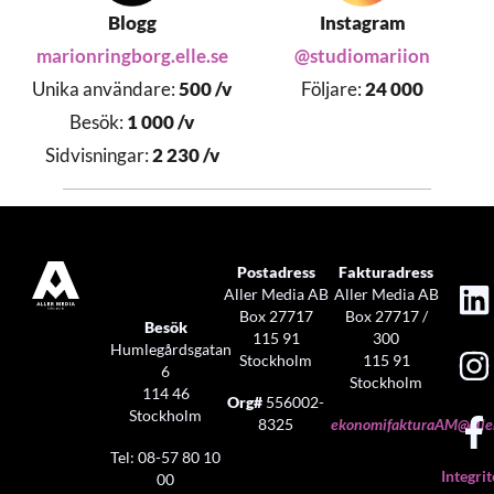
Blogg
Instagram
marionringborg.elle.se
@studiomariion
Unika användare:
500 /v
Följare:
24 000
Besök:
1 000 /v
Sidvisningar:
2 230 /v
Postadress
Fakturadress
Aller Media AB
Aller Media AB
Box 27717
Box 27717 /
Besök
115 91
300
Humlegårdsgatan
Stockholm
115 91
6
Stockholm
114 46
Org#
556002-
Stockholm
8325
ekonomifakturaAM@aller
Tel: 08-57 80 10
Integrit
00