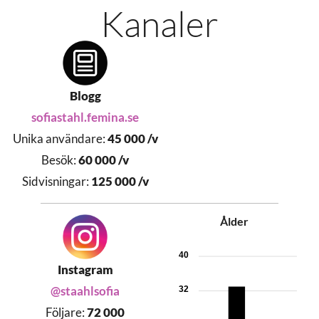
Kanaler
Blogg
sofiastahl.femina.se
Unika användare:
45 000 /v
Besök:
60 000 /v
Sidvisningar:
125 000 /v
Ålder
40
Instagram
@staahlsofia
32
Följare:
72 000