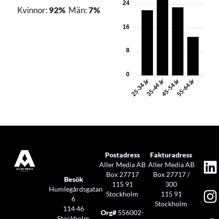
24
Kvinnor:
92%
Män:
7%
16
8
0
35-44 år
45-54 år
25-34 år
55-64 år
Postadress
Fakturadress
Aller Media AB
Aller Media AB
Box 27717
Box 27717 /
Besök
115 91
300
Humlegårdsgatan
Stockholm
115 91
6
Stockholm
114 46
Org#
556002-
Stockholm