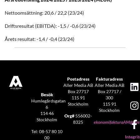
Nettoomsättning: 20,6 / 22,2 (23/24)
Driftsresultat (EBITDA): -1,5 / -0,6 (23/24)
Årets resultat: -1,4 / -0,4 (23/24)
Postadress
Fakturadress
Aller Media AB
Aller Media AB
Box 27717
Box 27717 /
Besök
115 91
300
Humlegårdsgatan
Stockholm
115 91
6
Stockholm
114 46
Org#
556002-
Stockholm
8325
ekonomifakturaAM@aller
Tel: 08-57 80 10
Integrit
00