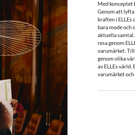
Med konceptet EL
Genom att lyfta 
kraften i ELLEs 
bara mode och sk
aktuella samtal.
resa genom ELLEs
varumärket. Til
genom olika värl
av ELLEs värld. 
varumärket och v