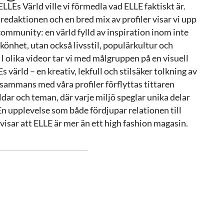
LEs Värld ville vi förmedla vad ELLE faktiskt är.
redaktionen och en bred mix av profiler visar vi upp
community: en värld fylld av inspiration inom inte
önhet, utan också livsstil, populärkultur och
 I olika videor tar vi med målgruppen på en visuell
 värld – en kreativ, lekfull och stilsäker tolkning av
lsammans med våra profiler förflyttas tittaren
dar och teman, där varje miljö speglar unika delar
En upplevelse som både fördjupar relationen till
isar att ELLE är mer än ett high fashion magasin.