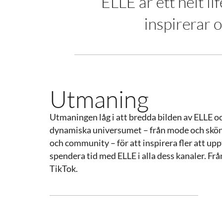
ELLE är ett helt l
inspirerar 
Utmaning
Utmaningen låg i att bredda bilden av ELLE oc
dynamiska universumet – från mode och skönhet
och community – för att inspirera fler att upp
spendera tid med ELLE i alla dess kanaler. Från p
TikTok.