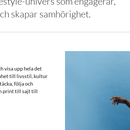
ifestyle-univers som engagerar,
och skapar samhörighet.
h visa upp hela det
 till livsstil, kultur
täcka, följa och
rint till sajt till