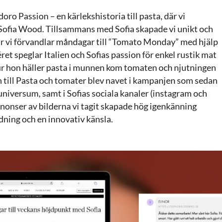
o Passion – en kärlekshistoria till pasta, där vi
 Sofia Wood. Tillsammans med Sofia skapade vi unikt och
ur vi förvandlar måndagar till “Tomato Monday” med hjälp
et speglar Italien och Sofias passion för enkel rustik mat
ur hon häller pasta i munnen kom tomaten och njutningen
 till Pasta och tomater blev navet i kampanjen som sedan
s universum, samt i Sofias sociala kanaler (instagram och
nnonser av bilderna vi tagit skapade hög igenkänning
dning och en innovativ känsla.