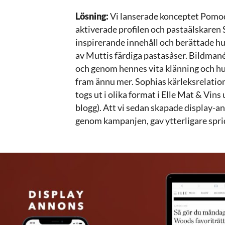
Lösning:
Vi lanserade konceptet Pomodor
aktiverade profilen och pastaälskaren
inspirerande innehåll och berättade h
av Muttis färdiga pastasåser. Bildmanér
och genom hennes vita klänning och h
fram ännu mer. Sophias kärleksrelation
togs ut i olika format i Elle Mat & Vin
blogg). Att vi sedan skapade display-a
genom kampanjen, gav ytterligare spri