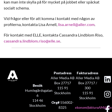
kan man inte skylla på för mycket på jobbet eller späckat
socialt schema.
Vid frågor eller för att komma i kontakt med någon av
profilerna, kontakta Lisa Arnell,
lisa.arnell@aller.com
.
För kontakt med ELLE, kontakta Cassandra Lindblom Riso,
cassandra.lindblom.riso@elle.se
.
Postadress
Fakturadress
Aller Media AB
Aller Media AB
Box 27717
Box 27717 /
Besök
115 91
300
Humlegårdsgatan
Stockholm
115 91
6
Stockholm
114 46
Org#
556002-
Stockholm
8325
ekonomifakturaAM@aller