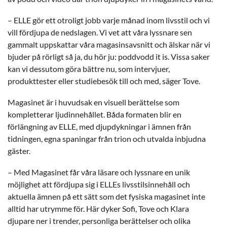
– ELLE gör ett otroligt jobb varje månad inom livsstil och vi
vill fördjupa de nedslagen. Vi vet att våra lyssnare sen
gammalt uppskattar våra magasinsavsnitt och älskar när vi
bjuder på rörligt så ja, du hör ju: poddvodd it is. Vissa saker
kan vi dessutom göra bättre nu, som intervjuer,
produkttester eller studiebesök till och med, säger Tove.
Magasinet är i huvudsak en visuell berättelse som
kompletterar ljudinnehållet. Båda formaten blir en
förlängning av ELLE, med djupdykningar i ämnen från
tidningen, egna spaningar från trion och utvalda inbjudna
gäster.
– Med Magasinet får våra läsare och lyssnare en unik
möjlighet att fördjupa sig i ELLEs livsstilsinnehåll och
aktuella ämnen på ett sätt som det fysiska magasinet inte
alltid har utrymme för. Här dyker Sofi, Tove och Klara
djupare ner i trender, personliga berättelser och olika