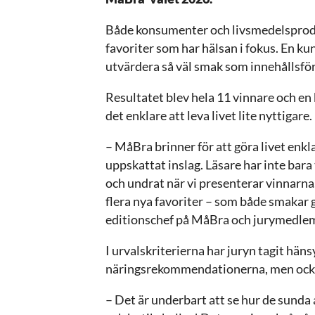
Både konsumenter och livsmedelsprod
favoriter som har hälsan i fokus. En ku
utvärdera så väl smak som innehållsför
Resultatet blev hela 11 vinnare och 
det enklare att leva livet lite nyttigare.
– MåBra brinner för att göra livet enkla
uppskattat inslag. Läsare har inte bara
och undrat när vi presenterar vinnarn
flera nya favoriter – som både smakar 
editionschef på MåBra och jurymedle
I urvalskriterierna har juryn tagit hän
näringsrekommendationerna, men också f
– Det är underbart att se hur de sunda 