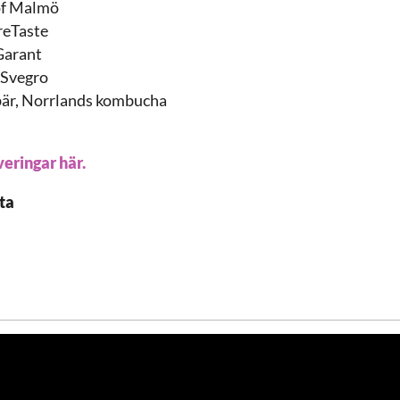
of Malmö
reTaste
Garant
 Svegro
bär, Norrlands kombucha
eringar här.
ta