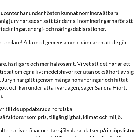
ucenter har under hösten kunnat nominera ätbara
nnig jury har sedan satt tänderna i nomineringarna för att
teckningar, energi- och näringsdeklarationer.
en bubblare! Alla med gemensamma nämnaren att de gör
re, härligare och mer hälsosamt. Vi vet att det här är ett
 tipsat om egna livsmedelsfavoriter utan också hört av sig
a. Juryn har gått igenom många nomineringar och hittat
gott och kan underlätta i vardagen, säger Sandra Hiort,
m.
syn till de uppdaterade nordiska
aktorer som pris, tillgänglighet, klimat och miljö.
alternativen ökar och tar självklara platser på inköpslistor