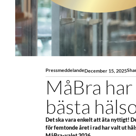
Pressmeddelande
Sha
December 15, 2025
MåBra har 
bästa häl
Det ska vara enkelt att äta nyttigt! 
för femtonde året i rad har valt ut hä
MåBra-valet 2026.