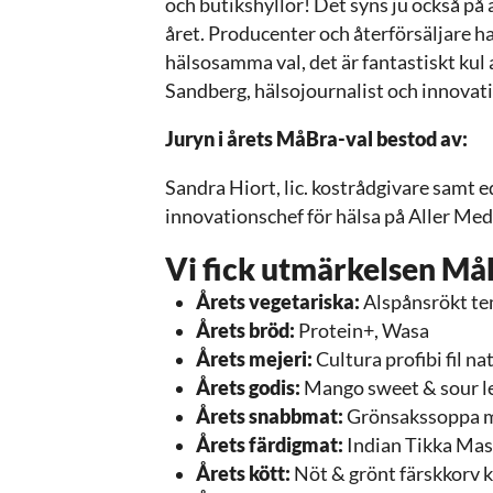
och butikshyllor! Det syns ju också på 
året. Producenter och återförsäljare ha
hälsosamma val, det är fantastiskt kul a
Sandberg, hälsojournalist och innovat
Juryn i årets MåBra-val bestod av:
Sandra Hiort, lic. kostrådgivare samt 
innovationschef för hälsa på Aller Medi
Vi fick utmärkelsen Må
Årets vegetariska:
Alspånsrökt te
Årets bröd:
­Protein+, Wasa
Årets mejeri:
­Cultura profibi fil na
Årets godis:
Mango sweet & sour l
Årets snabbmat:
Grönsakssoppa med
Årets färdigmat:
Indian Tikka Mas
Årets kött:
Nöt & grönt färskkorv ­