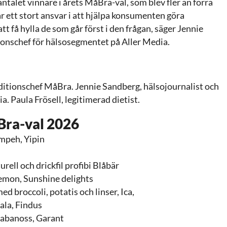
antalet vinnare i årets MåBra-val, som blev fler än förra
r ett stort ansvar i att hjälpa konsumenten göra
tt få hylla de som går först i den frågan, säger Jennie
ionschef för hälsosegmentet på Aller Media.
editionschef MåBra. Jennie Sandberg, hälsojournalist och
a. Paula Frösell, legitimerad dietist.
Bra-val 2026
mpeh, Yipin
turell och drickfil profibi Blåbär
emon, Sunshine delights
 broccoli, ­potatis och linser, Ica,
ala, Findus
kabanoss, Garant