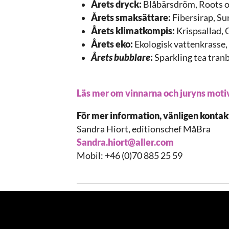
Årets dryck:
Blåbärsdröm, Roots 
Årets smaksättare:
Fibersirap, Su
Årets klimatkompis:
Krispsallad, 
Årets eko:
Ekologisk vattenkrasse,
Årets bubblare
:
Sparkling tea tran
Läs mer om vinnarna och juryns motiv
För mer information, vänligen kontak
Sandra Hiort, editionschef MåBra
Sandra.hiort@aller.com
Mobil: +46 (0)70 885 25 59