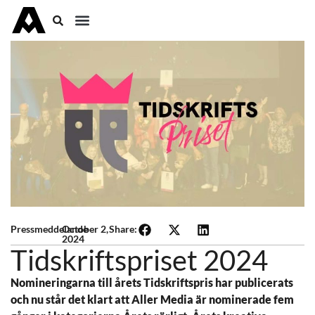
October 2,
Pressmeddelande
Share:
2024
Tidskriftspriset 2024
Nomineringarna till årets Tidskriftspris har publicerats
och nu står det klart att Aller Media är nominerade fem