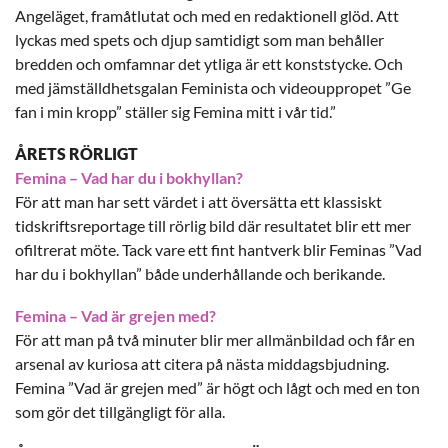
Angeläget, framåtlutat och med en redaktionell glöd. Att
lyckas med spets och djup samtidigt som man behåller
bredden och omfamnar det ytliga är ett konststycke. Och
med jämställdhetsgalan Feminista och videouppropet ”Ge
fan i min kropp” ställer sig Femina mitt i vår tid.”
ÅRETS RÖRLIGT
Femina – Vad har du i bokhyllan?
För att man har sett värdet i att översätta ett klassiskt
tidskriftsreportage till rörlig bild där resultatet blir ett mer
ofiltrerat möte. Tack vare ett fint hantverk blir Feminas ”Vad
har du i bokhyllan” både underhållande och berikande.
Femina – Vad är grejen med?
För att man på två minuter blir mer allmänbildad och får en
arsenal av kuriosa att citera på nästa middagsbjudning.
Femina ”Vad är grejen med” är högt och lågt och med en ton
som gör det tillgängligt för alla.