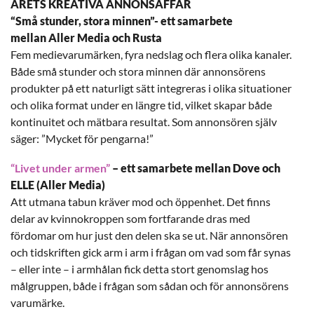
ÅRETS KREATIVA ANNONSAFFÄR
“Små stunder, stora minnen”-
ett samarbete
mellan
Aller Media och Rusta
Fem medievarumärken, fyra nedslag och flera olika kanaler.
Både små stunder och stora minnen där annonsörens
produkter på ett naturligt sätt integreras i olika situationer
och olika format under en längre tid, vilket skapar både
kontinuitet och mätbara resultat. Som annonsören själv
säger: ”Mycket för pengarna!”
“Livet under armen”
–
ett samarbete mellan
Dove och
ELLE (Aller Media)
Att utmana tabun kräver mod och öppenhet. Det finns
delar av kvinnokroppen som fortfarande dras med
fördomar om hur just den delen ska se ut. När annonsören
och tidskriften gick arm i arm i frågan om vad som får synas
– eller inte – i armhålan fick detta stort genomslag hos
målgruppen, både i frågan som sådan och för annonsörens
varumärke.