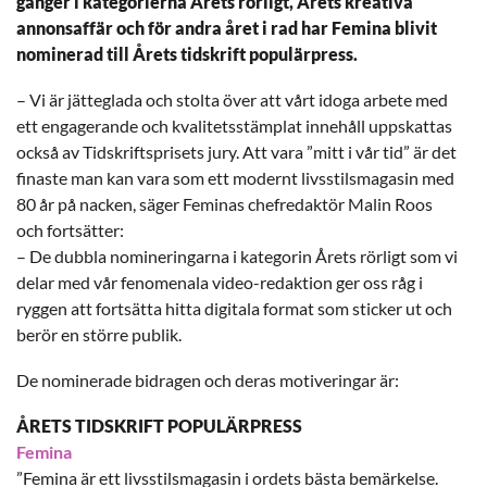
gånger i kategorierna Årets rörligt, Årets kreativa
annonsaffär och för andra året i rad har Femina blivit
nominerad till Årets tidskrift populärpress.
– Vi är jätteglada och stolta över att vårt idoga arbete med
ett engagerande och kvalitetsstämplat innehåll uppskattas
också av Tidskriftsprisets jury. Att vara ”mitt i vår tid” är det
finaste man kan vara som ett modernt livsstilsmagasin med
80 år på nacken, säger Feminas chefredaktör Malin Roos
och fortsätter:
– De dubbla nomineringarna i kategorin Årets rörligt som vi
delar med vår fenomenala video-redaktion ger oss råg i
ryggen att fortsätta hitta digitala format som sticker ut och
berör en större publik.
De nominerade bidragen och deras motiveringar är:
ÅRETS TIDSKRIFT POPULÄRPRESS
Femina
”Femina är ett livsstilsmagasin i ordets bästa bemärkelse.