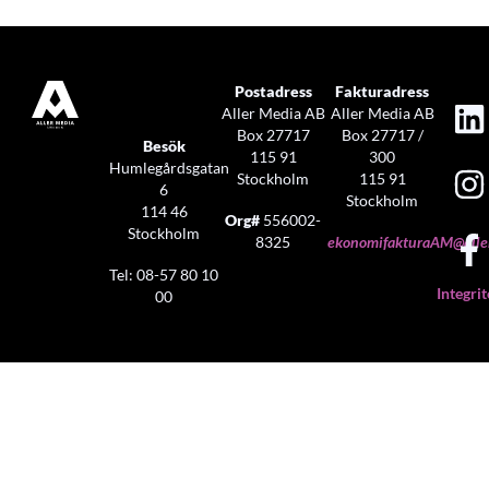
Postadress
Fakturadress
Aller Media AB
Aller Media AB
Box 27717
Box 27717 /
Besök
115 91
300
Humlegårdsgatan
Stockholm
115 91
6
Stockholm
114 46
Org#
556002-
Stockholm
8325
ekonomifakturaAM@aller
Tel: 08-57 80 10
Integrit
00