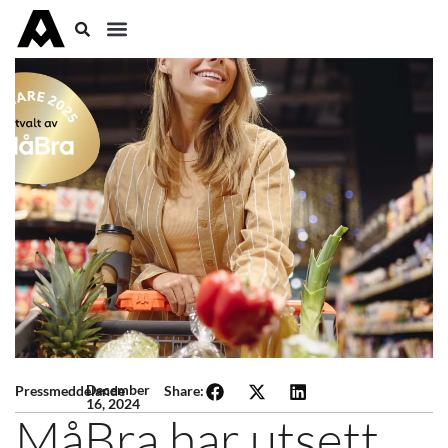
December
Pressmeddelande
Share:
16, 2024
MåBra har utsett