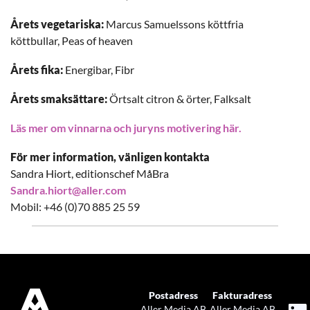
Årets vegetariska:
Marcus Samuelssons köttfria
köttbullar, Peas of heaven
Årets fika:
Energibar, Fibr
Årets smaksättare:
Örtsalt citron & örter, Falksalt
Läs mer om vinnarna och juryns motivering här.
För mer information, vänligen kontakta
Sandra Hiort, editionschef MåBra
Sandra.hiort@aller.com
Mobil: +46 (0)70 885 25 59
Postadress
Fakturadress
Aller Media AB
Aller Media AB