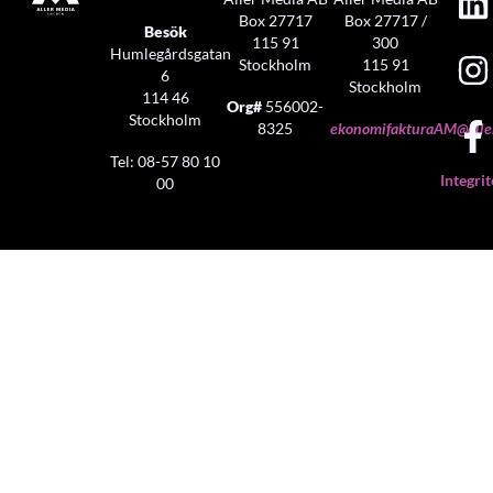
Box 27717
Box 27717 /
Besök
115 91
300
Humlegårdsgatan
Stockholm
115 91
6
Stockholm
114 46
Org#
556002-
Stockholm
8325
ekonomifakturaAM@aller
Tel: 08-57 80 10
Integrit
00