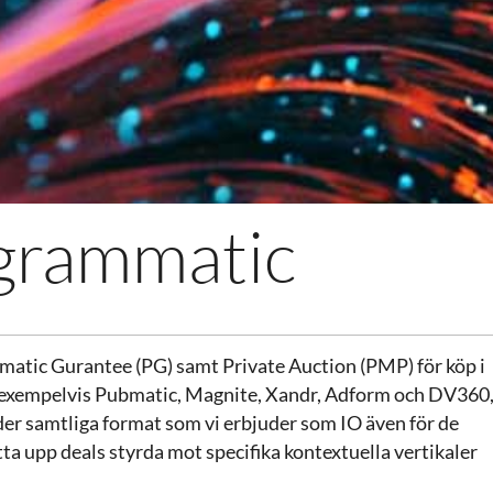
grammatic
mmatic Gurantee (PG) samt Private Auction (PMP) för köp i
s i exempelvis Pubmatic, Magnite, Xandr, Adform och DV360
der samtliga format som vi erbjuder som IO även för de
a upp deals styrda mot specifika kontextuella vertikaler