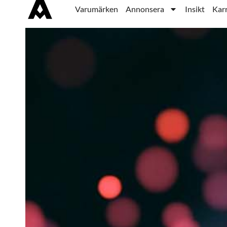
Varumärken
Annonsera
Insikt
Karr