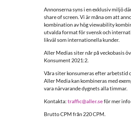
Annonserna syns i en exklusiv miljö d
share of screen. Vi är måna om att anno
kombination av hög viewability kombin
utvalda format för svensk och internati
likväl som internationella kunder.
Aller Medias siter når på veckobasis ö
Konsument 2021:2.
Våra siter konsumeras efter arbetstid o
Aller Media kan kombineras med exemp
vara närvarande dygnets alla timmar.
Kontakta:
traffic@aller.se
för mer info
Brutto CPM från 220 CPM.