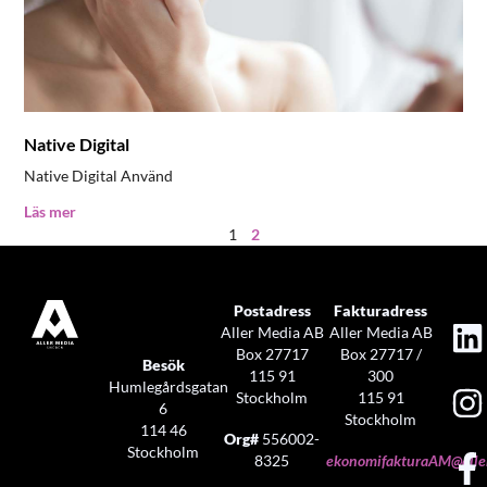
Native Digital
Native Digital​ Använd
Läs mer
1
2
Postadress
Fakturadress
Aller Media AB
Aller Media AB
Box 27717
Box 27717 /
Besök
115 91
300
Humlegårdsgatan
Stockholm
115 91
6
Stockholm
114 46
Org#
556002-
Stockholm
8325
ekonomifakturaAM@aller