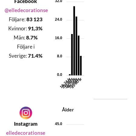
Facebook
32.0
@elledecorationse
Följare:
83 123
24.0
Kvinnor:
91,3%
Män:
8.7%
16.0
Följare i
Sverige:
71.4%
8.0
0.0
25-34 år
35-44 år
45-54 år
55-64 år
65-80 år
18-24 år
Ålder
Instagram
45.0
elledecorationse