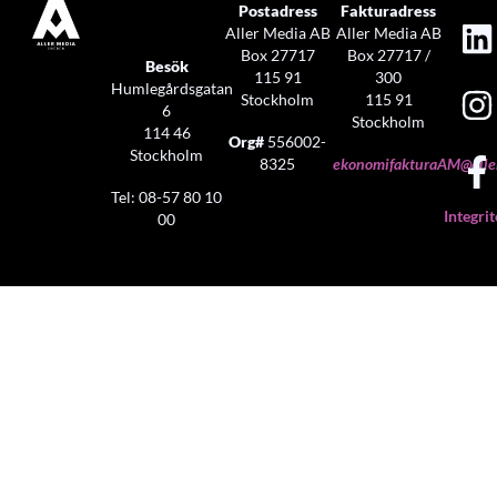
Postadress
Fakturadress
Aller Media AB
Aller Media AB
Box 27717
Box 27717 /
Besök
115 91
300
Humlegårdsgatan
Stockholm
115 91
6
Stockholm
114 46
Org#
556002-
Stockholm
8325
ekonomifakturaAM@aller
Tel: 08-57 80 10
Integrit
00