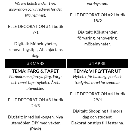
Vårens kökstrender. Tips,
vardagsrum.
inspiration och inredning för det
ELLE DECORATION #2
i butik
lilla hemmet.
18/2
ELLE DECORATION #1
i butik
Digitalt: Kökstrender,
7/1
förvaring, renovering,
Digitalt: Möbelnyheter,
möbelnyheter.
renoveringstips, Alla hjärtans
dag.
#3 MARS
#4 APRIL
TEMA: FÄRG & TAPET
TEMA: VI FLYTTAR UT
Förändra och förnya färg. Färg-
Nyheter för balkong, pool och
och tapet tapetnyheter. Årets
trädgård. Inred för sommar.
utemöbler.
ELLE DECORATION #4
i butik
ELLE DECORATION #3
i butik
29/4
24/3
Digitalt: Shopping till mors
Digitalt: Inred balkongen. Nya
dag och student.
utemöbler. DIY med växter.
Dekorationstips till festerna.
(Påsk)