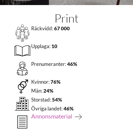
Print
Räckvidd:
67 000
Upplaga:
10
Prenumeranter:
46%
Kvinnor:
76%
Män:
24%
Storstad:
54%
Övriga landet:
46%
Annonsmaterial