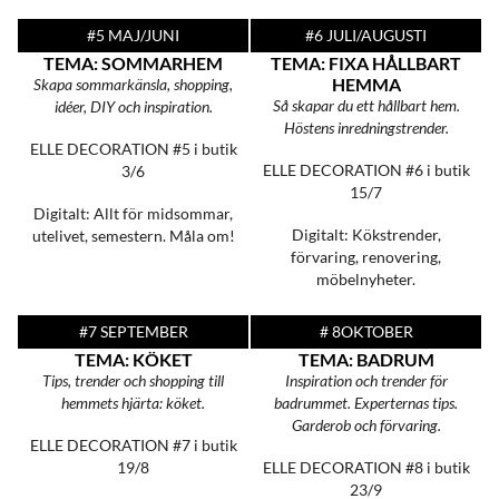
#5 MAJ/JUNI
#6 JULI/AUGUSTI
TEMA: SOMMARHEM
TEMA: FIXA HÅLLBART
HEMMA
Skapa sommarkänsla, shopping,
Så skapar du ett hållbart hem.
idéer, DIY och inspiration.
Höstens inredningstrender.
ELLE DECORATION #5
i butik
ELLE DECORATION #6
i butik
3/6
15/7
Digitalt: Allt för midsommar,
Digitalt: Kökstrender,
utelivet, semestern. Måla om!
förvaring, renovering,
möbelnyheter.
#7 SEPTEMBER
# 8OKTOBER
TEMA: KÖKET
TEMA: BADRUM
Tips, trender och shopping till
Inspiration och trender för
hemmets hjärta: köket.
badrummet. Experternas tips.
Garderob och förvaring.
ELLE DECORATION #7
i butik
19/8
ELLE DECORATION #8
i butik
23/9