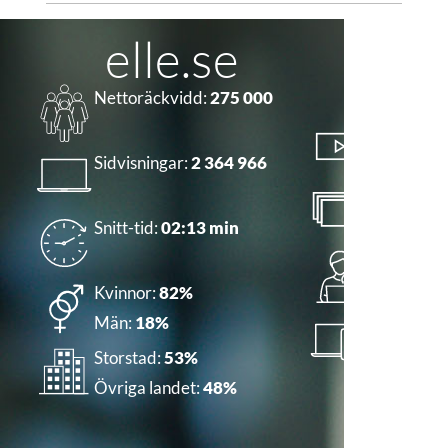
elle.se
Nettoräckvidd:
275 000
Startade 
Sidvisningar:
2 364 966
1 161 014
Sidvisning
Snitt-tid:
02:13 min
Unika bes
Kvinnor:
82%
Män:
18%
Mobil/desk
Storstad:
53%
80/17/3
Övriga landet:
48%