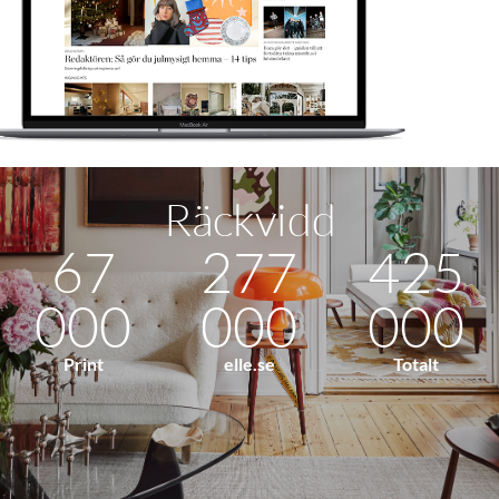
Räckvidd
67
277
425
000
000
000
Print
elle.se
Totalt