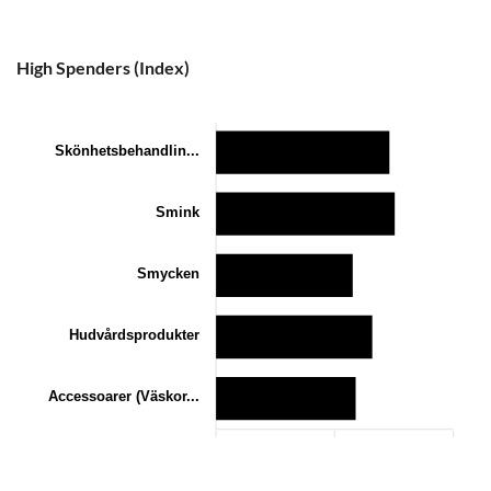
0
10
20
High Spenders (Index)
Skönhetsbehandlin...
Smink
Smycken
Hudvårdsprodukter
Accessoarer (Väskor...