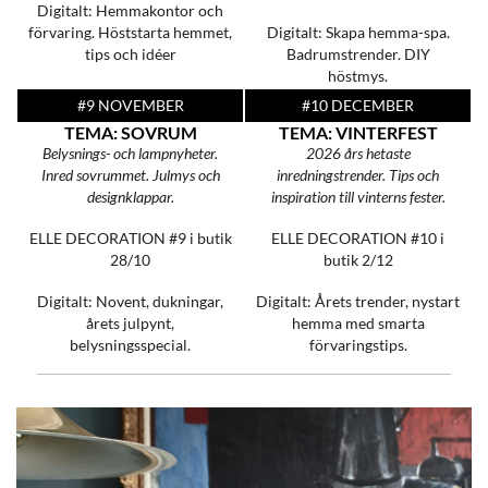
Digitalt: Hemmakontor och
förvaring. Höststarta hemmet,
Digitalt: Skapa hemma-spa.
tips och idéer
Badrumstrender. DIY
höstmys.
#9 NOVEMBER
#10 DECEMBER
TEMA: SOVRUM
TEMA: VINTERFEST
Belysnings- och lampnyheter.
2026 års hetaste
Inred sovrummet. Julmys och
inredningstrender. Tips och
designklappar.
inspiration till vinterns fester.
ELLE DECORATION #9
i butik
ELLE DECORATION #10
i
28/10
butik 2/12
Digitalt: Novent, dukningar,
Digitalt: Årets trender, nystart
årets julpynt,
hemma med smarta
belysningsspecial.
förvaringstips.