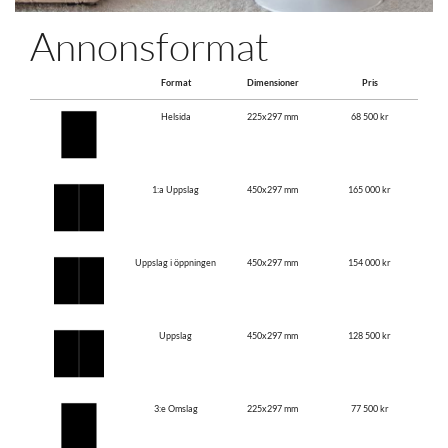
Annonsformat
Format
Dimensioner
Pris
Helsida
225x297 mm
68 500 kr
1:a Uppslag
450x297 mm
165 000 kr
Uppslag i öppningen
450x297 mm
154 000 kr
Uppslag
450x297 mm
128 500 kr
3:e Omslag
225x297 mm
77 500 kr