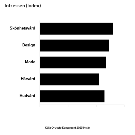
0
200
400
Intressen (index)
Skönhetsvård
Design
Mode
Hårvård
Hudvård
0
100
200
300
Källa Orvesto Konsument 2025:Helår