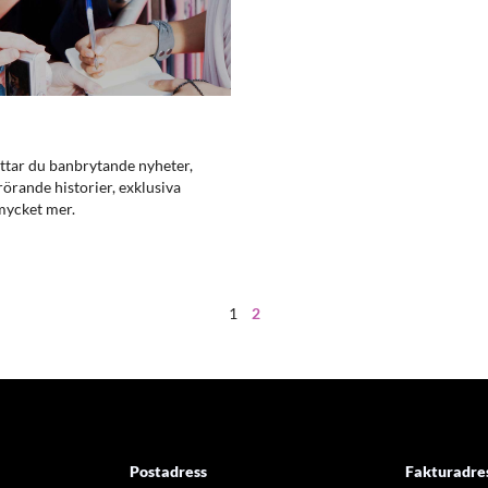
ittar du banbrytande nyheter,
rörande historier, exklusiva
 mycket mer.
1
2
Postadress
Fakturadre