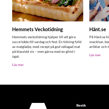
Hemmets Veckotidning
Hänt.se
Hemmets veckotidning hjälper till att göra
På Hänt.se h
succé både till vardag och fest. En tidning fylld
snackisar, be
av matglädje, med recept på god vällagad mat
artiklar och
på klassiskt vis – men gärna med en glimt i
Läs mer
ögat.
Läs mer
Besök