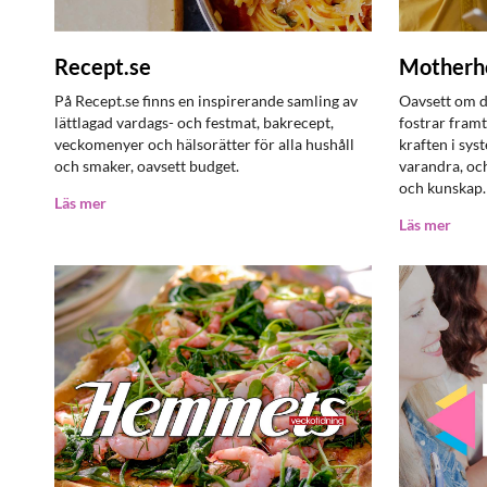
Recept.se
Motherh
På Recept.se finns en inspirerande samling av
Oavsett om du
lättlagad vardags- och festmat, bakrecept,
fostrar fram
veckomenyer och hälsorätter för alla hushåll
kraften i sy
och smaker, oavsett budget.
varandra, och
och kunskap.
Läs mer
Läs mer