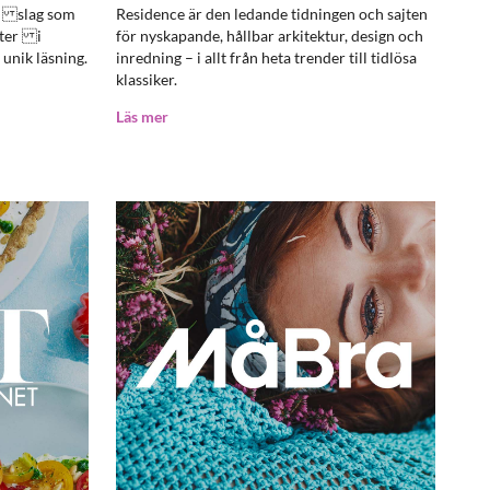
tt slag som
Residence är den ledande tidningen och sajten
eter i
för nyskapande, hållbar arkitektur, design och
unik läsning.
inredning – i allt från heta trender till tidlösa
klassiker.
Läs mer