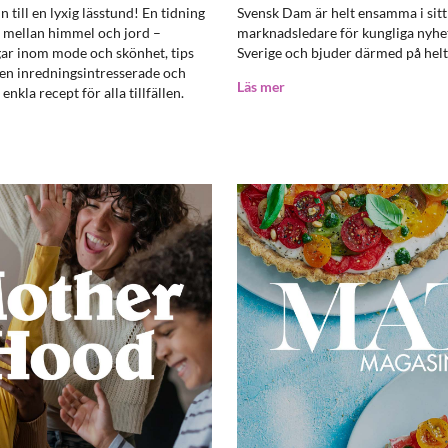
n till en lyxig lässtund! En tidning
Svensk Dam är helt ensamma i si
t mellan himmel och jord –
marknadsledare för kungliga nyh
ar inom mode och skönhet, tips
Sverige och bjuder därmed på helt 
den inredningsintresserade och
Läs mer
nkla recept för alla tillfällen.