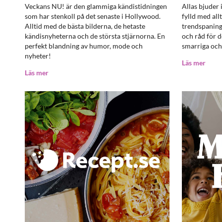
Veckans NU! är den glammiga kändistidningen
Allas bjuder i
som har stenkoll på det senaste i Hollywood.
fylld med all
Alltid med de bästa bilderna, de hetaste
trendspaning
kändisnyheterna och de största stjärnorna. En
och råd för 
perfekt blandning av humor, mode och
smarriga och e
nyheter!
Läs mer
Läs mer