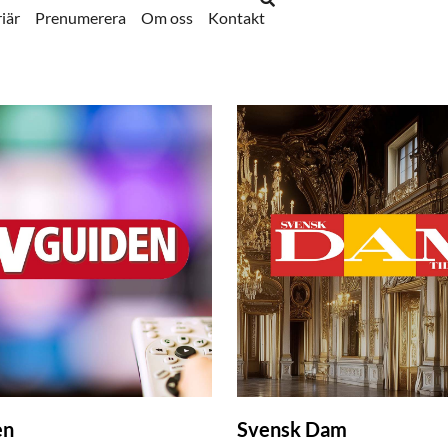
iär
Prenumerera
Om oss
Kontakt
en
Svensk Dam