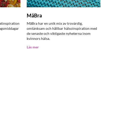
MåBra
tinspiration
MåBra har en unik mix av trovärdig,
ardagsmiddagar
omtänksam och hållbar hälsoinspiration med
de senaste och viktigaste nyheterna inom
kvinnors hälsa.
Läs mer