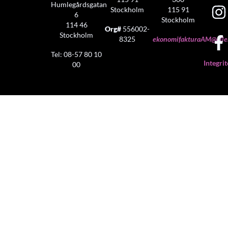
Humlegårdsgatan
Stockholm
115 91
6
Stockholm
114 46
Org#
556002-
Stockholm
8325
ekonomifakturaAM@aller
Tel: 08-57 80 10
Integrit
00