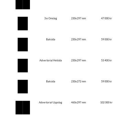
3:e Omslag
230x297 mm
47 000 kr
Baksida
230x297 mm
59 000 kr
Advertorial Helsida
230x297 mm
53 400 kr
Baksida
230x272 mm
59 000 kr
Advertorial Uppslag
460x297 mm
102 000 kr