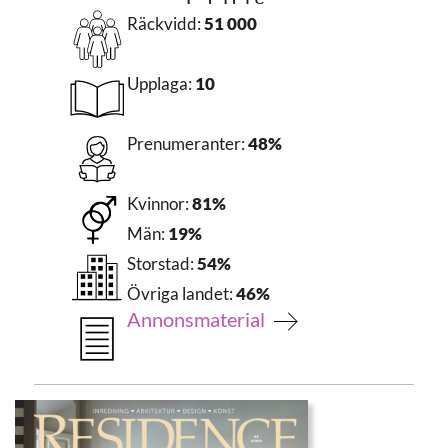
Räckvidd:
51 000
Upplaga:
10
Prenumeranter:
48%
Kvinnor:
81%
Män:
19%
Storstad:
54%
Övriga landet:
46%
Annonsmaterial