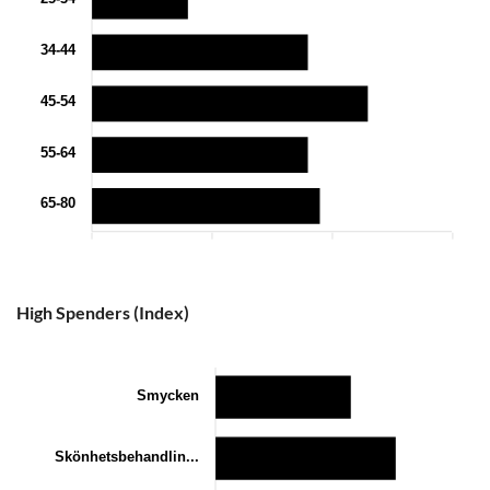
34-44
45-54
55-64
65-80
0
10
20
30
High Spenders (Index)
Smycken
Skönhetsbehandlin...