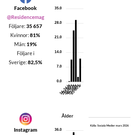
Facebook
35.0
@Residencemag
28.0
Följare:
35 657
Kvinnor:
81%
21.0
Män:
19%
14.0
Följare i
Sverige:
82,5%
7.0
0.0
25-34 år
35-44 år
45-54 år
55-64 år
65-80 år
16-24 år
Ålder
Källa: Sociala Medier mars 2026
Instagram
36.0