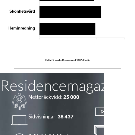
Skönhetsvård
Heminredning
0
100
200
300
Källa Orvesto Konsument 2025:Helår
Residencemagazine.
Nettoräckvidd:
25 000
Startade 
Sidvisningar:
38 437
15 057
Sidvisning