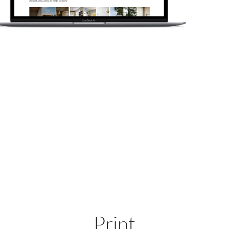
Räckvidd
51
25
76
000
000
000
Print
Residence.se
Totalt
Print