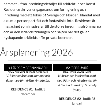
hemmet – från inredningsdetaljer till arkitektur och konst.
Residence skriver engagerande om formgivning och
inredning med ett fokus på Sverige och Norden, blandat med
aktuella personporträtt och fantastiskt foto. Residence är
magasinet som inspirerar till de större inredningsdrömmarna
och är den ledande tidningen och sajten när det gäller
nyskapande arkitektur för privata boenden.
Årsplanering 2026
#1 (DECEMBER/JANUARI)
#2 (FEBRUARI)
TEMA: DUKA FÖR FEST & TRENDER 2026
TEMA: STORA KÖKSNUMRET
Vi kikar på året som kommer och
Nyheter
och inspiration samt
dukar upp för härliga vinterfester.
tips.
Färg- och väggtrender för
2026.
Badrumsskåp & beauty
RESIDENCE #1
i butik 3
(nytt).
december
RESIDENCE #2
i butik 28
januari