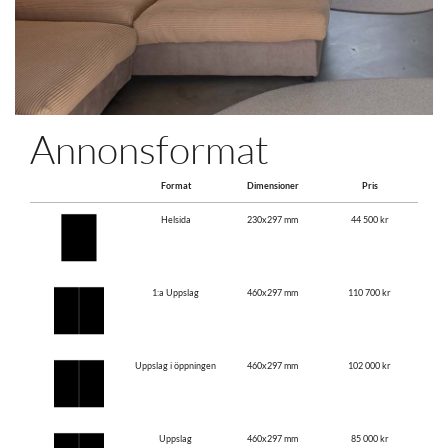
Annonsformat
Format
Dimensioner
Pris
Helsida
230x297 mm
44 500 kr
1:a Uppslag
460x297 mm
110 700 kr
Uppslag i öppningen
460x297 mm
102 000 kr
Uppslag
460x297 mm
85 000 kr