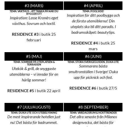
#3 (MARS)
#4 (APRIL)
TEMA: VÄXTHUS - ATT TÄNKA PÅ NÄR DU
TEMA: POOLSIDE!
BYGGER ETT
Inspiration för ditt poolbygge och
Inspiration: Lasse Kronérs eget
de första utemöblerna! Din
växthus. Sovrum och textil.
uteplats ska bli ditt paradis. I
badrumsskåpet: beautytips.
RESIDENCE #3
i butik 25
februari
RESIDENCE #4
i butik 25
mars
#5 (MAJ)
#6 (JUNI)
TEMA: SOMMAR PÅ UTEPLATSEN &
TEMA: STORA SVERIGEGUIDEN, DUKA UTE
TERRASSEN
Sommarens bästa
Utekök & grill, de snyggaste
smultronställen i Sverige! Duka
utemöblerna – vi inreder för en
upp för picknick och fest.
härlig sommar!
RESIDENCE #6
i butik 27/5
RESIDENCE #5
i butik 22 april
#7 (JULI/AUGUSTI)
#8 (SEPTEMBER)
TEMA: DUKA UTE OCH UTEBELYSNING
TEMA: VARDAGSRUM & HÖSTTRENDER
De mest inspirerande
hotellen just
Det allra senaste från
Milanos
nu!
Det bästa för badrummet.
designvecka, det bästa
för