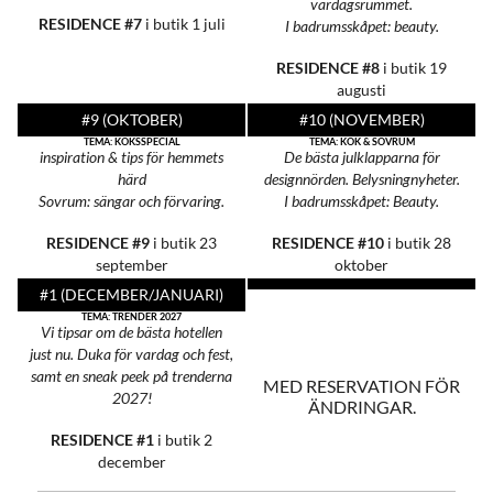
vardagsrummet.
RESIDENCE #7
i butik 1 juli
I badrumsskåpet: beauty.
RESIDENCE #8
i butik 19
augusti
#9 (OKTOBER)
#10 (NOVEMBER)
TEMA: KÖKSSPECIAL
TEMA: KÖK & SOVRUM
inspiration & tips för
hemmets
De bästa julklapparna
för
härd
designnörden.
Belysningnyheter.
Sovrum: sängar och förvaring.
I badrumsskåpet: Beauty.
RESIDENCE #9
i butik 23
RESIDENCE #10
i butik 28
september
oktober
#1 (DECEMBER/JANUARI)
TEMA: TRENDER 2027
Vi tipsar om de bästa hotellen
just nu. Duka för vardag och fest,
samt en sneak peek på trenderna
MED RESERVATION FÖR
2027!
ÄNDRINGAR.
RESIDENCE #1
i butik 2
december