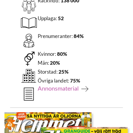
Räckvidd:
138 000
Upplaga:
52
Prenumeranter:
84%
Kvinnor:
80%
Män:
20%
Storstad:
25%
Övriga landet:
75%
Annonsmaterial