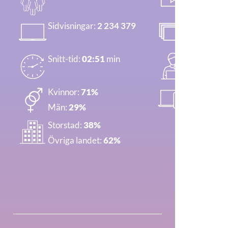
2 093 892
Sidvisningar:
2 234 379
Sidvisning
Snitt-tid:
02:51
min
Unika bes
Kvinnor:
71%
Mobil/desk
Män:
29%
86/7/7
Storstad:
38%
Övriga landet:
62%