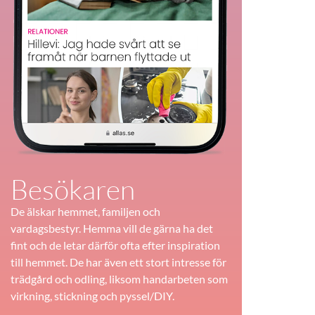
Besökaren
De älskar hemmet, familjen och
vardagsbestyr. Hemma vill de gärna ha det
fint och de letar därför ofta efter inspiration
till hemmet. De har även ett stort intresse för
trädgård och odling, liksom handarbeten som
virkning, stickning och pyssel/DIY.