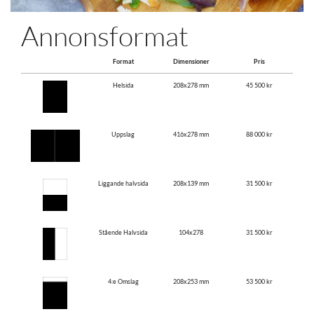
Annonsformat
Format
Dimensioner
Pris
Helsida
208x278 mm
45 500 kr
Uppslag
416x278 mm
88 000 kr
Liggande halvsida
208x139 mm
31 500 kr
Stående Halvsida
104x278
31 500 kr
4:e Omslag
208x253 mm
53 500 kr