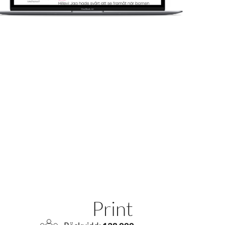
Räckvidd
138
436
544
000
000
000
Print
allas.se
Totalt
Print