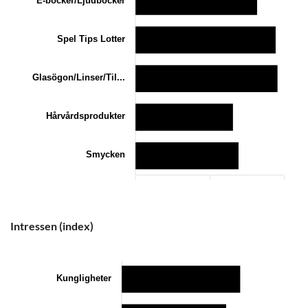
Spel Tips Lotter
Glasögon/Linser/Til...
Hårvårdsprodukter
Smycken
0
80
160
Intressen (index)
Kungligheter