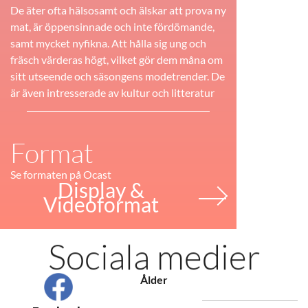
De äter ofta hälsosamt och älskar att prova ny
mat, är öppensinnade och inte fördömande,
samt mycket nyfikna. Att hålla sig ung och
fräsch värderas högt, vilket gör dem måna om
sitt utseende och säsongens modetrender. De
är även intresserade av kultur och litteratur
Format
Se formaten på Ocast
Display &
Videoformat
Sociala medier
Ålder