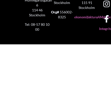
Humlegårdsgatan
Stockholm
115 91
6
Stockholm
114 46
Org#
556002-
Stockholm
8325
ekonomifakturaAM@aller
Tel: 08-57 80 10
Integrit
00