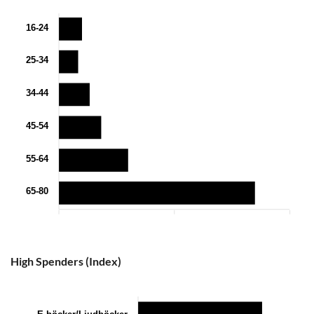
16-24
25-34
34-44
45-54
55-64
65-80
0
30
60
High Spenders (Index)
E-böcker/Ljudböcker