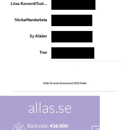
Lösa Korsord/Sud...
Sticka/Handarbeta
Sy Kläder
Trav
0
100
200
300
Källa Orvesto Konsument 2025:Helår
allas.se
Räckvidd:
436 000
Startade 