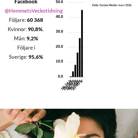
Facebook
50.0
Källa: Sociala Medier mars 2026
@HemmetsVeckotidning
40.0
Följare:
60 368
Kvinnor:
90,8%
.
30.0
Män:
9,2%
20.0
Följare i
Sverige:
95,6%
10.0
0.0
25-34 år
35-44 år
45-54 år
55-64 år
65-80 år
18-24 år